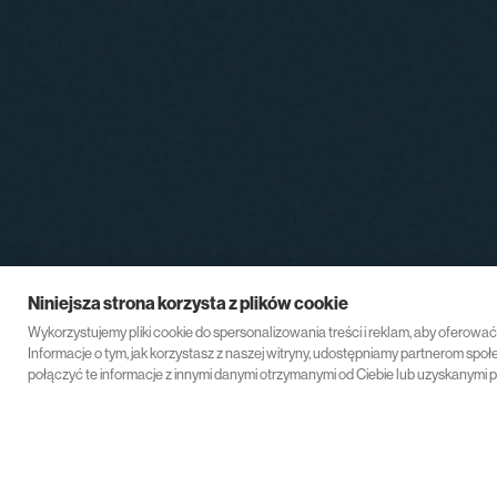
Niniejsza strona korzysta z plików cookie
Wykorzystujemy pliki cookie do spersonalizowania treści i reklam, aby oferowa
Informacje o tym, jak korzystasz z naszej witryny, udostępniamy partnerom s
połączyć te informacje z innymi danymi otrzymanymi od Ciebie lub uzyskanymi p