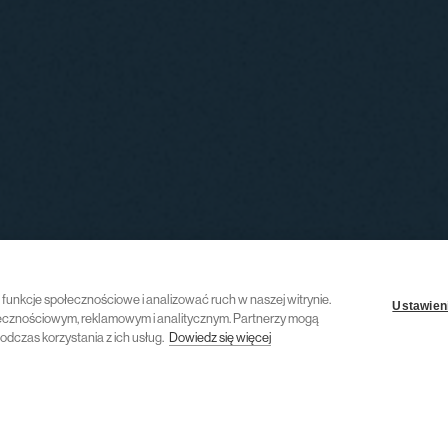
ć funkcje społecznościowe i analizować ruch w naszej witrynie.
Ustawieni
połecznościowym, reklamowym i analitycznym. Partnerzy mogą
odczas korzystania z ich usług.
Dowiedz się więcej