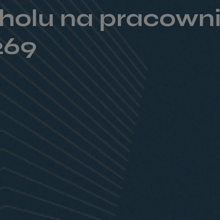
holu na pracown
269