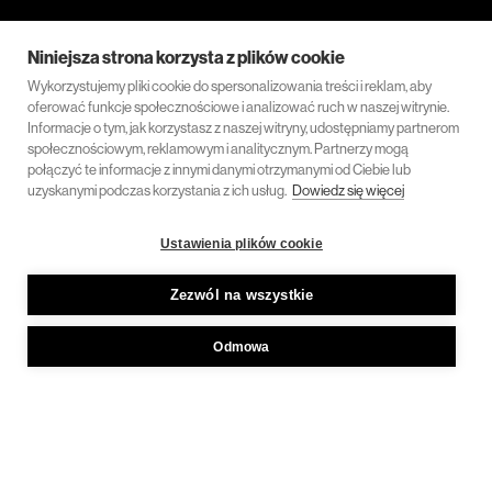
Niniejsza strona korzysta z plików cookie
Wykorzystujemy pliki cookie do spersonalizowania treści i reklam, aby
oferować funkcje społecznościowe i analizować ruch w naszej witrynie.
Informacje o tym, jak korzystasz z naszej witryny, udostępniamy partnerom
społecznościowym, reklamowym i analitycznym. Partnerzy mogą
połączyć te informacje z innymi danymi otrzymanymi od Ciebie lub
uzyskanymi podczas korzystania z ich usług.
Dowiedz się więcej
Ustawienia plików cookie
Zezwól na wszystkie
Odmowa
Szukasz kompleksowej