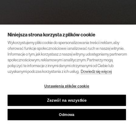
Niniejsza strona korzysta z plików cookie
Wykorzystujemy pliki cookie do spersonalizowania treści i reklam, aby
oferować funkcje społecznościowe i analizować ruch w naszej witrynie.
Informacje o tym, jak korzystasz z naszej witryny, udostępniamy partnerom
społecznościowym, reklamowym i analitycznym. Partnerzy mogą
połączyć te informacje z innymi danymi otrzymanymi od Ciebie lub
uzyskanymi podczas korzystania z ich usług.
Dowiedz się więcej
Ustawienia plików cookie
Zezwól na wszystkie
Odmowa