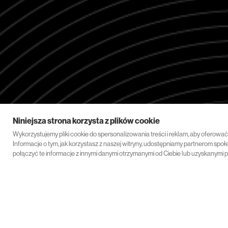
Niniejsza strona korzysta z plików cookie
Wykorzystujemy pliki cookie do spersonalizowania treści i reklam, aby oferowa
Informacje o tym, jak korzystasz z naszej witryny, udostępniamy partnerom s
połączyć te informacje z innymi danymi otrzymanymi od Ciebie lub uzyskanymi p