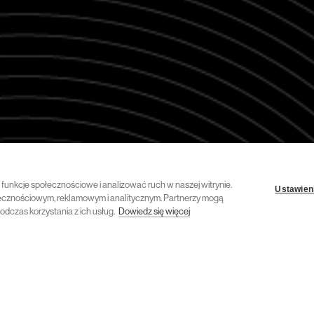
ć funkcje społecznościowe i analizować ruch w naszej witrynie.
Ustawieni
połecznościowym, reklamowym i analitycznym. Partnerzy mogą
odczas korzystania z ich usług.
Dowiedz się więcej
4 lipca 2023