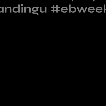
andingu #ebweek