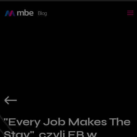
Blog
"Every Job Makes The
Stay", czyli EB w