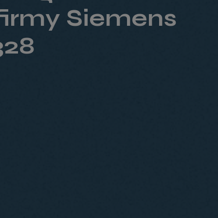
 firmy Siemens
328