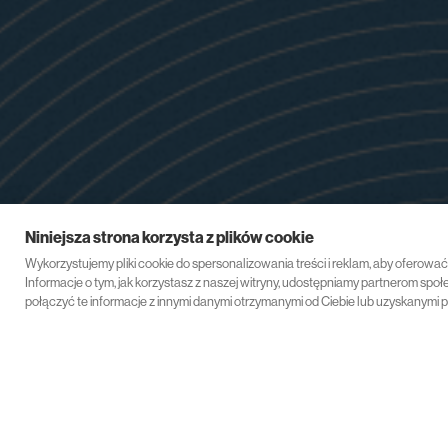
Niniejsza strona korzysta z plików cookie
Wykorzystujemy pliki cookie do spersonalizowania treści i reklam, aby oferowa
Informacje o tym, jak korzystasz z naszej witryny, udostępniamy partnerom s
połączyć te informacje z innymi danymi otrzymanymi od Ciebie lub uzyskanymi p