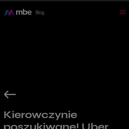
Blog
Kierowczynie
poszukiwane! Uber