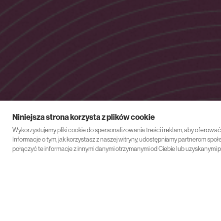
Niniejsza strona korzysta z plików cookie
Wykorzystujemy pliki cookie do spersonalizowania treści i reklam, aby oferowa
Informacje o tym, jak korzystasz z naszej witryny, udostępniamy partnerom s
połączyć te informacje z innymi danymi otrzymanymi od Ciebie lub uzyskanymi p