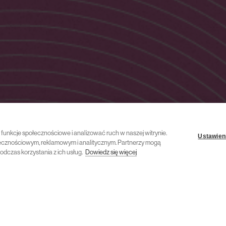
ć funkcje społecznościowe i analizować ruch w naszej witrynie.
Ustawieni
połecznościowym, reklamowym i analitycznym. Partnerzy mogą
odczas korzystania z ich usług.
Dowiedz się więcej
16 lipca 2024