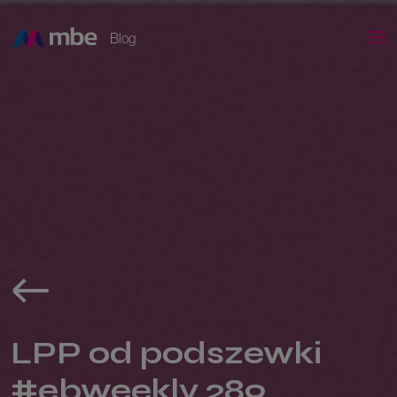
Blog
LPP od podszewki
#ebweekly 289