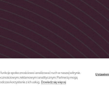
ć funkcje społecznościowe i analizować ruch w naszej witrynie.
Ustawieni
połecznościowym, reklamowym i analitycznym. Partnerzy mogą
odczas korzystania z ich usług.
Dowiedz się więcej