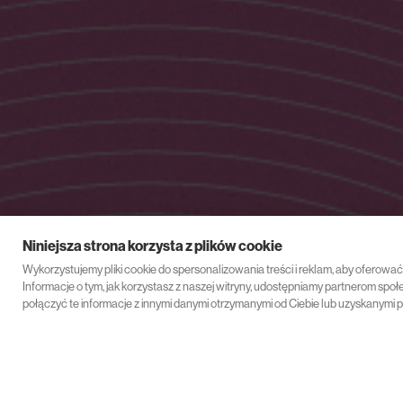
Niniejsza strona korzysta z plików cookie
Wykorzystujemy pliki cookie do spersonalizowania treści i reklam, aby oferowa
Informacje o tym, jak korzystasz z naszej witryny, udostępniamy partnerom s
połączyć te informacje z innymi danymi otrzymanymi od Ciebie lub uzyskanymi p