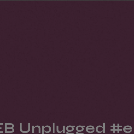
EB Unplugged #