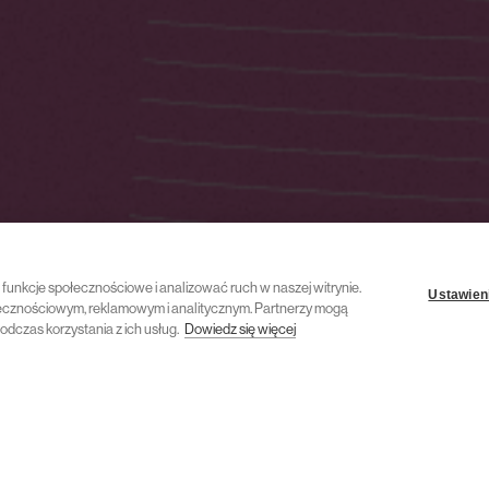
ć funkcje społecznościowe i analizować ruch w naszej witrynie.
Ustawieni
połecznościowym, reklamowym i analitycznym. Partnerzy mogą
odczas korzystania z ich usług.
Dowiedz się więcej
11 marca 2025