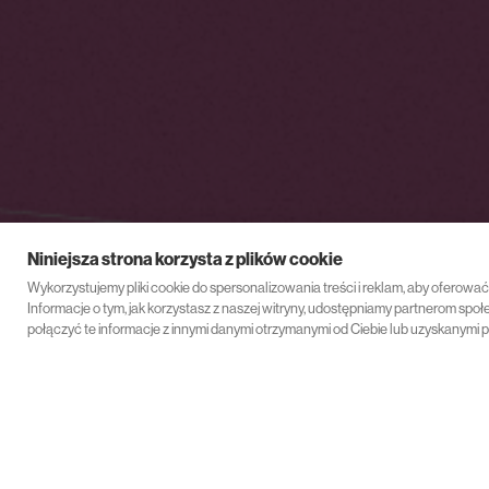
Niniejsza strona korzysta z plików cookie
Wykorzystujemy pliki cookie do spersonalizowania treści i reklam, aby oferowa
Informacje o tym, jak korzystasz z naszej witryny, udostępniamy partnerom s
połączyć te informacje z innymi danymi otrzymanymi od Ciebie lub uzyskanymi p