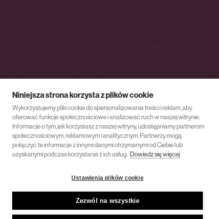
Niniejsza strona korzysta z plików cookie
Wykorzystujemy pliki cookie do spersonalizowania treści i reklam, aby
oferować funkcje społecznościowe i analizować ruch w naszej witrynie.
Informacje o tym, jak korzystasz z naszej witryny, udostępniamy partnerom
społecznościowym, reklamowym i analitycznym. Partnerzy mogą
połączyć te informacje z innymi danymi otrzymanymi od Ciebie lub
uzyskanymi podczas korzystania z ich usług.
Dowiedz się więcej
Ustawienia plików cookie
Zezwól na wszystkie