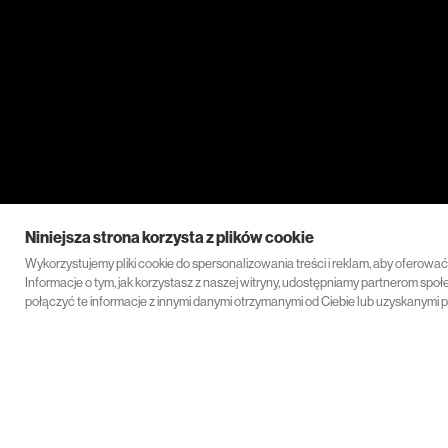
Niniejsza strona korzysta z plików cookie
Wykorzystujemy pliki cookie do spersonalizowania treści i reklam, aby oferowa
Informacje o tym, jak korzystasz z naszej witryny, udostępniamy partnerom s
połączyć te informacje z innymi danymi otrzymanymi od Ciebie lub uzyskanymi p