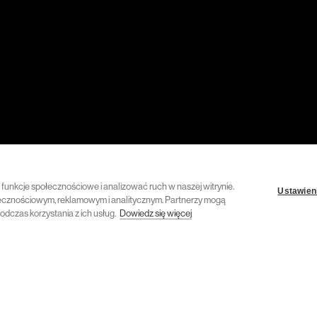
ć funkcje społecznościowe i analizować ruch w naszej witrynie.
Ustawieni
połecznościowym, reklamowym i analitycznym. Partnerzy mogą
odczas korzystania z ich usług.
Dowiedz się więcej
4 kwietnia 2023