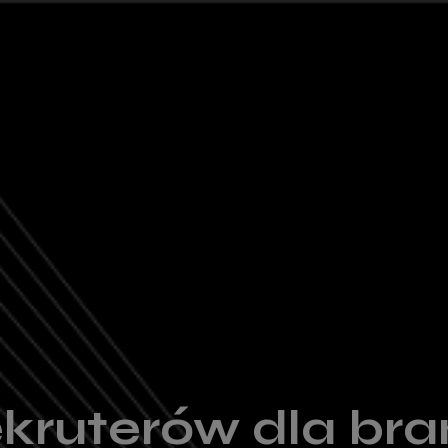
ekruterów dla br