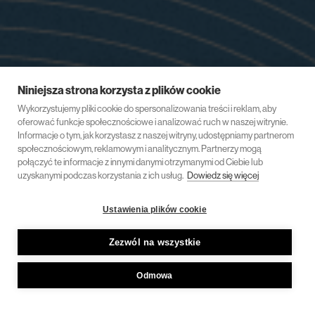
Niniejsza strona korzysta z plików cookie
Wykorzystujemy pliki cookie do spersonalizowania treści i reklam, aby
oferować funkcje społecznościowe i analizować ruch w naszej witrynie.
Informacje o tym, jak korzystasz z naszej witryny, udostępniamy partnerom
społecznościowym, reklamowym i analitycznym. Partnerzy mogą
połączyć te informacje z innymi danymi otrzymanymi od Ciebie lub
uzyskanymi podczas korzystania z ich usług.
Dowiedz się więcej
Ustawienia plików cookie
Zezwól na wszystkie
Odmowa