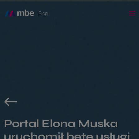
Blog
Portal Elona Muska
uruchomił betę usługi