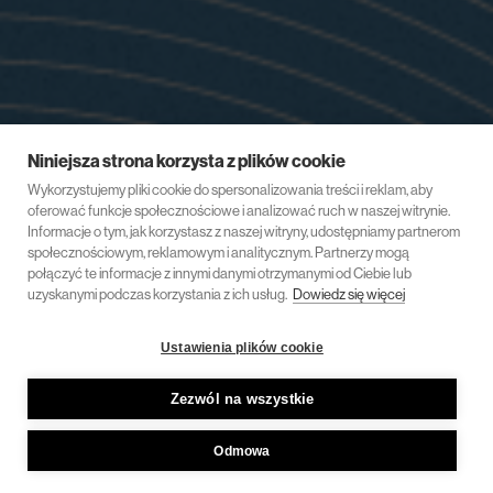
Niniejsza strona korzysta z plików cookie
Wykorzystujemy pliki cookie do spersonalizowania treści i reklam, aby
oferować funkcje społecznościowe i analizować ruch w naszej witrynie.
Informacje o tym, jak korzystasz z naszej witryny, udostępniamy partnerom
społecznościowym, reklamowym i analitycznym. Partnerzy mogą
połączyć te informacje z innymi danymi otrzymanymi od Ciebie lub
uzyskanymi podczas korzystania z ich usług.
Dowiedz się więcej
Ustawienia plików cookie
Zezwól na wszystkie
Odmowa