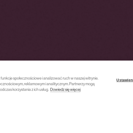
ć funkcje społecznościowe i analizować ruch w naszej witrynie.
Ustawieni
połecznościowym, reklamowym i analitycznym. Partnerzy mogą
odczas korzystania z ich usług.
Dowiedz się więcej
27 grudnia 2023