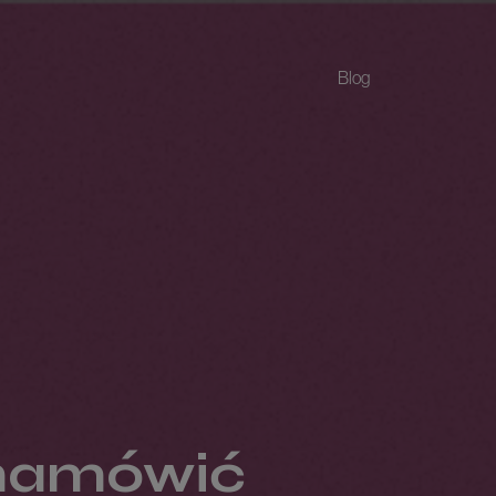
Blog
k namówić