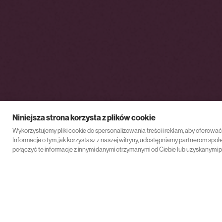
Niniejsza strona korzysta z plików cookie
Wykorzystujemy pliki cookie do spersonalizowania treści i reklam, aby oferowa
Informacje o tym, jak korzystasz z naszej witryny, udostępniamy partnerom s
połączyć te informacje z innymi danymi otrzymanymi od Ciebie lub uzyskanymi p