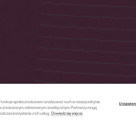
ć funkcje społecznościowe i analizować ruch w naszej witrynie.
Ustawieni
połecznościowym, reklamowym i analitycznym. Partnerzy mogą
odczas korzystania z ich usług.
Dowiedz się więcej