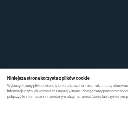
Niniejsza strona korzysta z plików cookie
Wykorzystujemy pliki cookie do spersonalizowania treści i reklam, aby oferowa
Informacje o tym, jak korzystasz z naszej witryny, udostępniamy partnerom s
połączyć te informacje z innymi danymi otrzymanymi od Ciebie lub uzyskanymi p