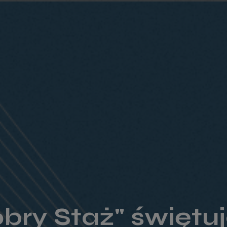
bry Staż" świętu