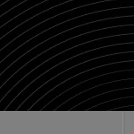
Niniejsza strona korzysta z plików cookie
Wykorzystujemy pliki cookie do spersonalizowania treści i reklam, aby oferowa
Informacje o tym, jak korzystasz z naszej witryny, udostępniamy partnerom s
połączyć te informacje z innymi danymi otrzymanymi od Ciebie lub uzyskanymi p