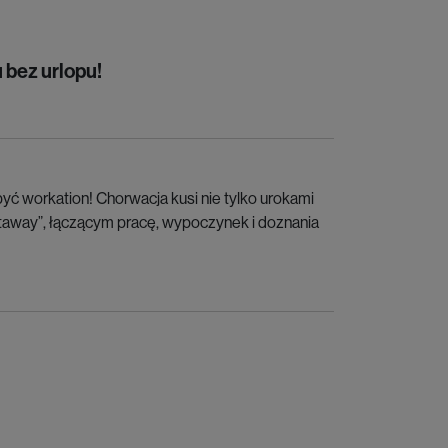
 bez urlopu!
ć workation! Chorwacja kusi nie tylko urokami
taway”, łączącym pracę, wypoczynek i doznania