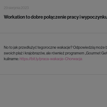
29 sierpnia 2023
Workation to dobre połączenie pracy i wypoczynku
No to jak przedłużyć tegoroczne wakacje? Odpowiedzią może by
swoich plaż i krajobrazów, ale również programem „Gourmet Ge
kulinarne:
https://bit.ly/praca-wakacje-Chorwacja