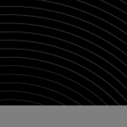
ć funkcje społecznościowe i analizować ruch w naszej witrynie.
Ustawieni
połecznościowym, reklamowym i analitycznym. Partnerzy mogą
odczas korzystania z ich usług.
Dowiedz się więcej