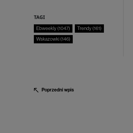
TAGI
Ebweekly
(
1047
)
Trendy
(
161
)
Wskazowki
(
146
)
Poprzedni wpis