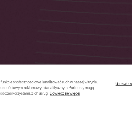
ć funkcje społecznościowe i analizować ruch w naszej witrynie.
Ustawieni
połecznościowym, reklamowym i analitycznym. Partnerzy mogą
odczas korzystania z ich usług.
Dowiedz się więcej