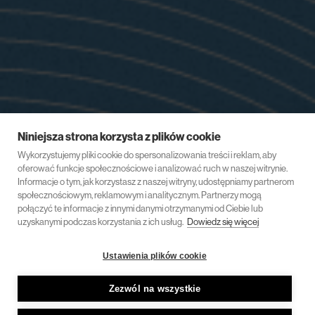
Niniejsza strona korzysta z plików cookie
Wykorzystujemy pliki cookie do spersonalizowania treści i reklam, aby
oferować funkcje społecznościowe i analizować ruch w naszej witrynie.
Informacje o tym, jak korzystasz z naszej witryny, udostępniamy partnerom
społecznościowym, reklamowym i analitycznym. Partnerzy mogą
połączyć te informacje z innymi danymi otrzymanymi od Ciebie lub
uzyskanymi podczas korzystania z ich usług.
Dowiedz się więcej
Ustawienia plików cookie
Zezwól na wszystkie