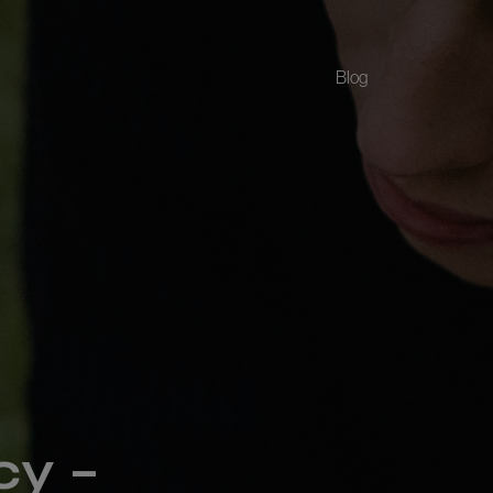
Blog
cy –