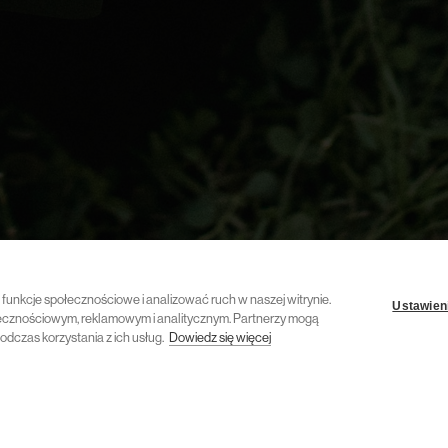
ć funkcje społecznościowe i analizować ruch w naszej witrynie.
Ustawieni
połecznościowym, reklamowym i analitycznym. Partnerzy mogą
odczas korzystania z ich usług.
Dowiedz się więcej