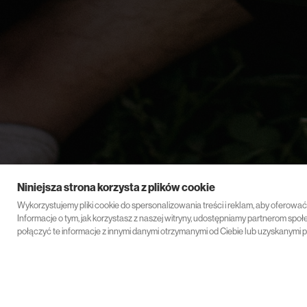
Niniejsza strona korzysta z plików cookie
Wykorzystujemy pliki cookie do spersonalizowania treści i reklam, aby oferowa
Informacje o tym, jak korzystasz z naszej witryny, udostępniamy partnerom s
połączyć te informacje z innymi danymi otrzymanymi od Ciebie lub uzyskanymi p