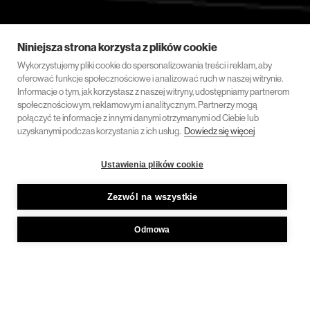
Niniejsza strona korzysta z plików cookie
Wykorzystujemy pliki cookie do spersonalizowania treści i reklam, aby
oferować funkcje społecznościowe i analizować ruch w naszej witrynie.
Informacje o tym, jak korzystasz z naszej witryny, udostępniamy partnerom
społecznościowym, reklamowym i analitycznym. Partnerzy mogą
połączyć te informacje z innymi danymi otrzymanymi od Ciebie lub
uzyskanymi podczas korzystania z ich usług.
Dowiedz się więcej
Ustawienia plików cookie
Zezwól na wszystkie
Odmowa
12 maja 2026