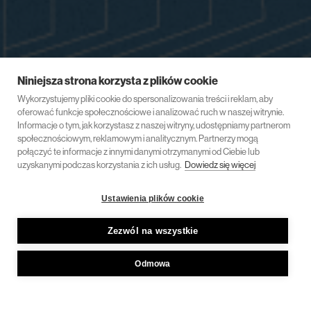
Niniejsza strona korzysta z plików cookie
Wykorzystujemy pliki cookie do spersonalizowania treści i reklam, aby
oferować funkcje społecznościowe i analizować ruch w naszej witrynie.
Informacje o tym, jak korzystasz z naszej witryny, udostępniamy partnerom
społecznościowym, reklamowym i analitycznym. Partnerzy mogą
połączyć te informacje z innymi danymi otrzymanymi od Ciebie lub
uzyskanymi podczas korzystania z ich usług.
Dowiedz się więcej
Ustawienia plików cookie
Zezwól na wszystkie
Odmowa