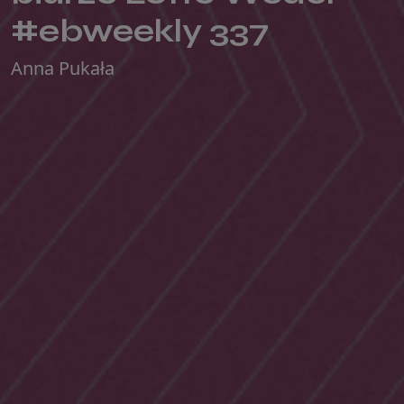
#ebweekly 337
Anna Pukała