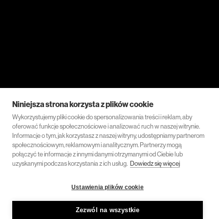
Niniejsza strona korzysta z plików cookie
Wykorzystujemy pliki cookie do spersonalizowania treści i reklam, aby
oferować funkcje społecznościowe i analizować ruch w naszej witrynie.
Informacje o tym, jak korzystasz z naszej witryny, udostępniamy partnerom
społecznościowym, reklamowym i analitycznym. Partnerzy mogą
połączyć te informacje z innymi danymi otrzymanymi od Ciebie lub
uzyskanymi podczas korzystania z ich usług.
Dowiedz się więcej
Ustawienia plików cookie
Zezwól na wszystkie