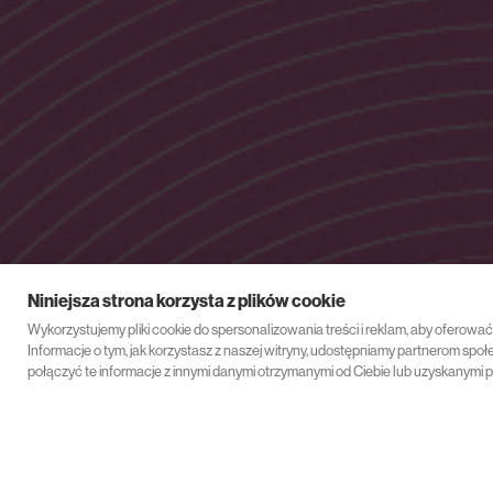
Niniejsza strona korzysta z plików cookie
Wykorzystujemy pliki cookie do spersonalizowania treści i reklam, aby oferowa
Informacje o tym, jak korzystasz z naszej witryny, udostępniamy partnerom s
połączyć te informacje z innymi danymi otrzymanymi od Ciebie lub uzyskanymi p