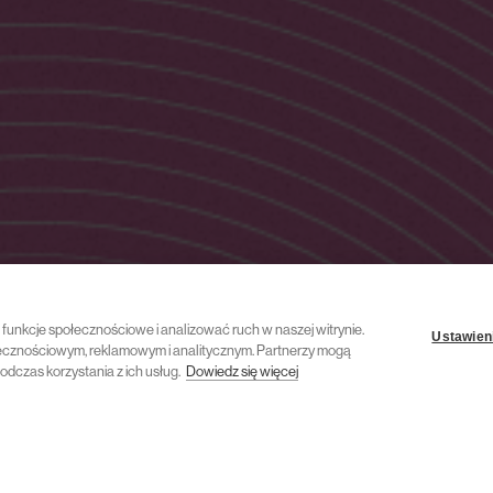
ć funkcje społecznościowe i analizować ruch w naszej witrynie.
Ustawieni
połecznościowym, reklamowym i analitycznym. Partnerzy mogą
odczas korzystania z ich usług.
Dowiedz się więcej