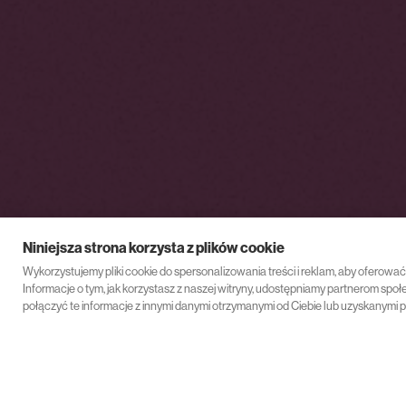
Niniejsza strona korzysta z plików cookie
Wykorzystujemy pliki cookie do spersonalizowania treści i reklam, aby oferowa
Informacje o tym, jak korzystasz z naszej witryny, udostępniamy partnerom s
połączyć te informacje z innymi danymi otrzymanymi od Ciebie lub uzyskanymi p