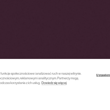
ć funkcje społecznościowe i analizować ruch w naszej witrynie.
Ustawieni
połecznościowym, reklamowym i analitycznym. Partnerzy mogą
odczas korzystania z ich usług.
Dowiedz się więcej