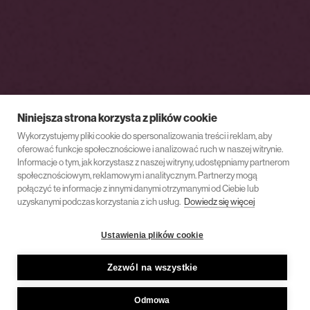
Niniejsza strona korzysta z plików cookie
Wykorzystujemy pliki cookie do spersonalizowania treści i reklam, aby
oferować funkcje społecznościowe i analizować ruch w naszej witrynie.
Informacje o tym, jak korzystasz z naszej witryny, udostępniamy partnerom
społecznościowym, reklamowym i analitycznym. Partnerzy mogą
połączyć te informacje z innymi danymi otrzymanymi od Ciebie lub
uzyskanymi podczas korzystania z ich usług.
Dowiedz się więcej
Ustawienia plików cookie
Zezwól na wszystkie
Odmowa