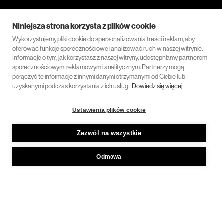
Niniejsza strona korzysta z plików cookie
Wykorzystujemy pliki cookie do spersonalizowania treści i reklam, aby
oferować funkcje społecznościowe i analizować ruch w naszej witrynie.
Informacje o tym, jak korzystasz z naszej witryny, udostępniamy partnerom
społecznościowym, reklamowym i analitycznym. Partnerzy mogą
połączyć te informacje z innymi danymi otrzymanymi od Ciebie lub
uzyskanymi podczas korzystania z ich usług.
Dowiedz się więcej
Ustawienia plików cookie
Zezwól na wszystkie
Odmowa
Szukasz kompleksowej