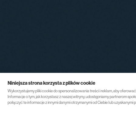
Niniejsza strona korzysta z plików cookie
Wykorzystujemy pliki cookie do spersonalizowania treści i reklam, aby oferowa
Informacje o tym, jak korzystasz z naszej witryny, udostępniamy partnerom s
połączyć te informacje z innymi danymi otrzymanymi od Ciebie lub uzyskanymi p