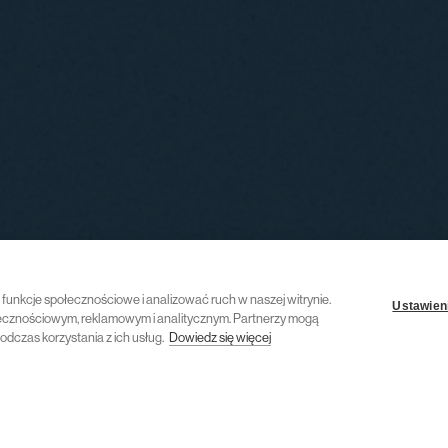
ć funkcje społecznościowe i analizować ruch w naszej witrynie.
Ustawieni
połecznościowym, reklamowym i analitycznym. Partnerzy mogą
odczas korzystania z ich usług.
Dowiedz się więcej