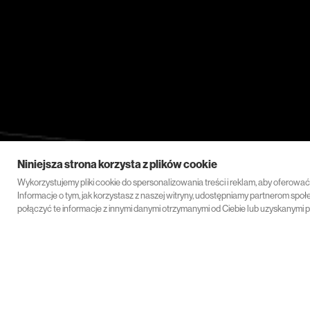
Niniejsza strona korzysta z plików cookie
Wykorzystujemy pliki cookie do spersonalizowania treści i reklam, aby oferowa
Informacje o tym, jak korzystasz z naszej witryny, udostępniamy partnerom s
połączyć te informacje z innymi danymi otrzymanymi od Ciebie lub uzyskanymi p